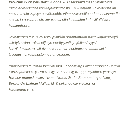
Pro Ruis ry
on perustettu vuonna 2011 vauhdittamaan yhteistyötä
rukiin arvoketjussa kasvinjalostuksesta – kuluttajaan. Tavoitteena on
nostaa rukiin viljelytaso vähintään elintarviketeollisuuden tarvitsemalle
tasolle ja nostaa rukiin arvostusta niin kuluttajien kuin viljelijöiden
keskuudessa.
Tavoitteiden
toteutumiseksi pyritään parantamaan rukiin kilpailukykyä
viljelykasvina, rukiin viljelyn edellytyksiä ja jäljitettävyyttä
kasvijalostuksen, viljelyneuvonnan ja -sopimustoiminnan sekä
tutkimus- ja koulutustoiminnan keinoin.
Yhdistyksen taustalla toimivat mm. Fazer Mylly, Fazer Leipomot, Boreal
Kasvinjalostus Oy, Raisio Oyj, Vaasan Oy, Kauppamyllärien yhdistys,
Huoltovarmuuskeskus, Avena Nordic Grain, Suomen Leipuriliitto,
Berner Oy, Laihian Mallas, MTK sekä joukko viljelijä- ja
kuluttajajäseniä.