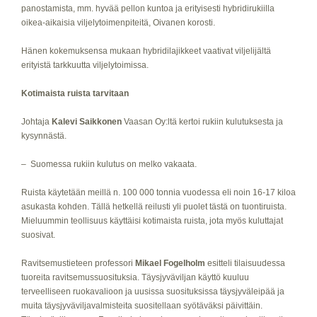
panostamista, mm. hyvää pellon kuntoa ja erityisesti hybridirukiilla
oikea-aikaisia viljelytoimenpiteitä, Oivanen korosti.
Hänen kokemuksensa mukaan hybridilajikkeet vaativat viljelijältä
erityistä tarkkuutta viljelytoimissa.
Kotimaista ruista tarvitaan
Johtaja
Kalevi Saikkonen
Vaasan Oy:ltä kertoi rukiin kulutuksesta ja
kysynnästä.
– Suomessa rukiin kulutus on melko vakaata.
Ruista käytetään meillä n. 100 000 tonnia vuodessa eli noin 16-17 kiloa
asukasta kohden. Tällä hetkellä reilusti yli puolet tästä on tuontiruista.
Mieluummin teollisuus käyttäisi kotimaista ruista, jota myös kuluttajat
suosivat.
Ravitsemustieteen professori
Mikael Fogelholm
esitteli tilaisuudessa
tuoreita ravitsemussuosituksia. Täysjyväviljan käyttö kuuluu
terveelliseen ruokavalioon ja uusissa suosituksissa täysjyväleipää ja
muita täysjyväviljavalmisteita suositellaan syötäväksi päivittäin.