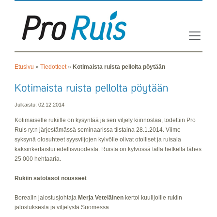
Etusivu
»
Tiedotteet
»
Kotimaista ruista pellolta pöytään
Julkaistu: 02.12.2014
Kotimaiselle rukiille on kysyntää ja sen viljely kiinnostaa, todettiin Pro
Ruis ry:n järjestämässä seminaarissa tiistaina 28.1.2014. Viime
syksynä olosuhteet syysviljojen kylvölle olivat otolliset ja ruisala
kaksinkertaistui edellisvuodesta. Ruista on kylvössä tällä hetkellä lähes
25 000 hehtaaria.
Rukiin satotasot nousseet
Borealin jalostusjohtaja
Merja Veteläinen
kertoi kuulijoille rukiin
jalostuksesta ja viljelystä Suomessa.