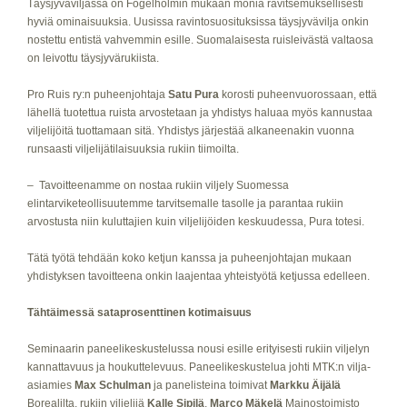
Täysjyväviljassa on Fogelholmin mukaan monia ravitsemuksellisesti
hyviä ominaisuuksia. Uusissa ravintosuosituksissa täysjyvävilja onkin
nostettu entistä vahvemmin esille. Suomalaisesta ruisleivästä valtaosa
on leivottu täysjyvärukiista.
Pro Ruis ry:n puheenjohtaja
Satu Pura
korosti puheenvuorossaan, että
lähellä tuotettua ruista arvostetaan ja yhdistys haluaa myös kannustaa
viljelijöitä tuottamaan sitä. Yhdistys järjestää alkaneenakin vuonna
runsaasti viljelijätilaisuuksia rukiin tiimoilta.
– Tavoitteenamme on nostaa rukiin viljely Suomessa
elintarviketeollisuutemme tarvitsemalle tasolle ja parantaa rukiin
arvostusta niin kuluttajien kuin viljelijöiden keskuudessa, Pura totesi.
Tätä työtä tehdään koko ketjun kanssa ja puheenjohtajan mukaan
yhdistyksen tavoitteena onkin laajentaa yhteistyötä ketjussa edelleen.
Tähtäimessä sataprosenttinen kotimaisuus
Seminaarin paneelikeskustelussa nousi esille erityisesti rukiin viljelyn
kannattavuus ja houkuttelevuus. Paneelikeskustelua johti MTK:n vilja-
asiamies
Max Schulman
ja panelisteina toimivat
Markku Äijälä
Borealilta, rukiin viljelijä
Kalle Sipilä
,
Marco Mäkelä
Mainostoimisto