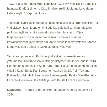
TBWA:sta sekä
Pekka Mäki-Reinikka
Fazer Myllyltä. Kaikki panelistit
haluavat tähdätä siihen, että kotimaisen rukiin tuotannolla voidaan
kattaa käyttö 100-prosenttisesti.
Teollisuus pyrkii vastaamaan kuluttajien toiveisiin ja tarpeisiin. Pro Ruis
yhdistyksen tavoitteena onkin tiedottaa kuluttajille, miten ruis tulee
pellolta pöytään ja mitä panostuksia siihen tarvitaan. Viljelyn
laajeneminen on avainasemassa rukiin omavaraisuuden
kasvattamisessa ja yhdistys haluaa yhdessä jäsenyritystensä kanssa
tuoda viljelijöille tietoa ja työkaluja rukiin viljelyyn.
Seminaari järjestettiin Pro Ruis yhdistyksen vuosikokouksen
yhteydessä. Kokouksessa valittiin yhdistyksen hallitus vuodelle 2014.
Puheenjohtajana jatkaa Satu Pura Borealilta ja muina jäseninä rukiin
viljelijä Kalle Sipilä, Pami Leskinen Vaasan Oy:ltä, Petri Toivanen
Fiskarsilta, Veli-Matti Reunasalo Raisioagrosta, Pekka Mäki-Reinikka
Fazer Myllyltä sekä Heli Anttila ja Petri Kujala Fazer Leipomolta.
Lisätietoja
: Pro Ruis ry, projektikoordinaattori, Aino Eskola 045 857
3044