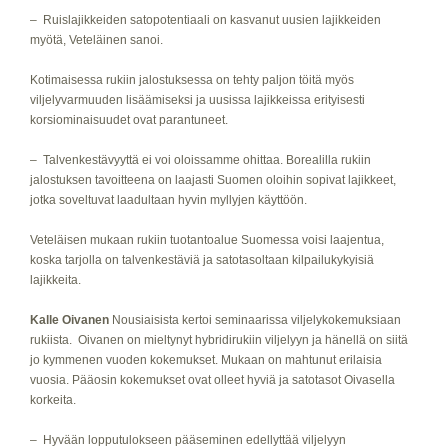
– Ruislajikkeiden satopotentiaali on kasvanut uusien lajikkeiden
myötä, Veteläinen sanoi.
Kotimaisessa rukiin jalostuksessa on tehty paljon töitä myös
viljelyvarmuuden lisäämiseksi ja uusissa lajikkeissa erityisesti
korsiominaisuudet ovat parantuneet.
– Talvenkestävyyttä ei voi oloissamme ohittaa. Borealilla rukiin
jalostuksen tavoitteena on laajasti Suomen oloihin sopivat lajikkeet,
jotka soveltuvat laadultaan hyvin myllyjen käyttöön.
Veteläisen mukaan rukiin tuotantoalue Suomessa voisi laajentua,
koska tarjolla on talvenkestäviä ja satotasoltaan kilpailukykyisiä
lajikkeita.
Kalle Oivanen
Nousiaisista kertoi seminaarissa viljelykokemuksiaan
rukiista. Oivanen on mieltynyt hybridirukiin viljelyyn ja hänellä on siitä
jo kymmenen vuoden kokemukset. Mukaan on mahtunut erilaisia
vuosia. Pääosin kokemukset ovat olleet hyviä ja satotasot Oivasella
korkeita.
– Hyvään lopputulokseen pääseminen edellyttää viljelyyn