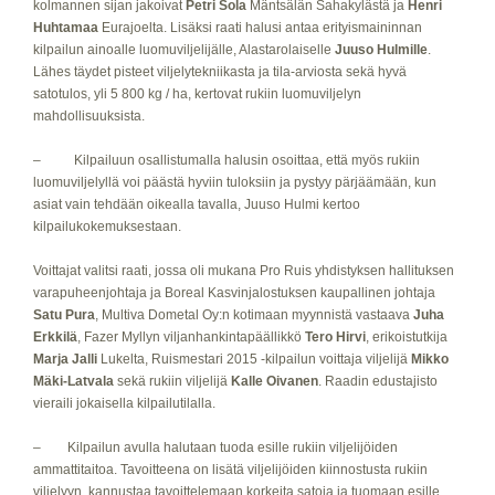
kolmannen sijan jakoivat
Petri Sola
Mäntsälän Sahakylästä ja
Henri
Huhtamaa
Eurajoelta. Lisäksi raati halusi antaa erityismaininnan
kilpailun ainoalle luomuviljelijälle, Alastarolaiselle
Juuso Hulmille
.
Lähes täydet pisteet viljelytekniikasta ja tila-arviosta sekä hyvä
satotulos, yli 5 800 kg / ha, kertovat rukiin luomuviljelyn
mahdollisuuksista.
– Kilpailuun osallistumalla halusin osoittaa, että myös rukiin
luomuviljelyllä voi päästä hyviin tuloksiin ja pystyy pärjäämään, kun
asiat vain tehdään oikealla tavalla, Juuso Hulmi kertoo
kilpailukokemuksestaan.
Voittajat valitsi raati, jossa oli mukana Pro Ruis yhdistyksen hallituksen
varapuheenjohtaja ja Boreal Kasvinjalostuksen kaupallinen johtaja
Satu Pura
, Multiva Dometal Oy:n kotimaan myynnistä vastaava
Juha
Erkkilä
, Fazer Myllyn viljanhankintapäällikkö
Tero Hirvi
, erikoistutkija
Marja Jalli
Lukelta, Ruismestari 2015 -kilpailun voittaja viljelijä
Mikko
Mäki-Latvala
sekä rukiin viljelijä
Kalle Oivanen
. Raadin edustajisto
vieraili jokaisella kilpailutilalla.
– Kilpailun avulla halutaan tuoda esille rukiin viljelijöiden
ammattitaitoa. Tavoitteena on lisätä viljelijöiden kiinnostusta rukiin
viljelyyn, kannustaa tavoittelemaan korkeita satoja ja tuomaan esille