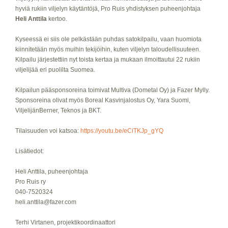
hyviä rukiin viljelyn käytäntöjä, Pro Ruis yhdistyksen puheenjohtaja
Heli Anttila
kertoo.
Kyseessä ei siis ole pelkästään puhdas satokilpailu, vaan huomiota
kiinnitetään myös muihin tekijöihin, kuten viljelyn taloudellisuuteen.
Kilpailu järjestettiin nyt toista kertaa ja mukaan ilmoittautui 22 rukiin
viljelijää eri puolilta Suomea.
Kilpailun pääsponsoreina toimivat Multiva (Dometal Oy) ja Fazer Mylly.
Sponsoreina olivat myös Boreal Kasvinjalostus Oy, Yara Suomi,
ViljelijänBerner, Teknos ja BKT.
Tilaisuuden voi katsoa:
https://youtu.be/eCiTKJp_gYQ
Lisätiedot:
Heli Anttila, puheenjohtaja
Pro Ruis ry
040-7520324
heli.anttila@fazer.com
Terhi Virtanen, projektikoordinaattori