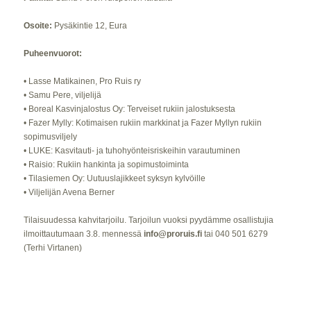
Osoite:
Pysäkintie 12, Eura
Puheenvuorot:
• Lasse Matikainen, Pro Ruis ry
• Samu Pere, viljelijä
• Boreal Kasvinjalostus Oy: Terveiset rukiin jalostuksesta
• Fazer Mylly: Kotimaisen rukiin markkinat ja Fazer Myllyn rukiin
sopimusviljely
• LUKE: Kasvitauti- ja tuhohyönteisriskeihin varautuminen
• Raisio: Rukiin hankinta ja sopimustoiminta
• Tilasiemen Oy: Uutuuslajikkeet syksyn kylvöille
• Viljelijän Avena Berner
Tilaisuudessa kahvitarjoilu. Tarjoilun vuoksi pyydämme osallistujia
ilmoittautumaan 3.8. mennessä
info@proruis.fi
tai 040 501 6279
(Terhi Virtanen)