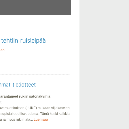
deo
parantaneet rukiin satonäkymiä
26
varakeskuksen (LUKE) mukaan viljakasvien
 supistui edellisvuodesta. Tämä koski kaikkia
a ja myös rukiin ala...
Lue lisää