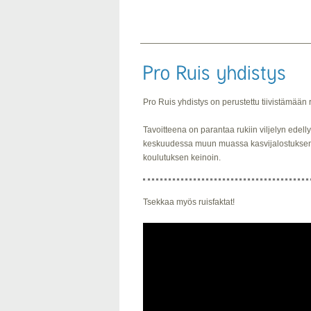
Pro Ruis yhdistys on perustettu tiivistämään r
Tavoitteena on parantaa rukiin viljelyn edellyty
keskuudessa muun muassa kasvijalostuksen,
koulutuksen keinoin.
Tsekkaa myös ruisfaktat!