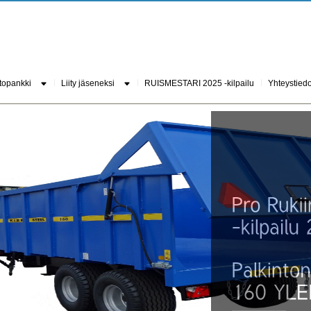
topankki
Liity jäseneksi
RUISMESTARI 2025 -kilpailu
Yhteystiedo