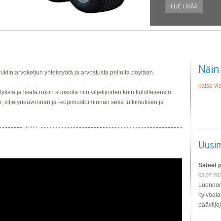
LUE LISÄÄ
ukiin arvoketjun yhteistyötä ja arvostusta pellolta pöytään.
katso vi
ksiä ja lisätä rukiin suosiota niin viljelijöiden kuin kuluttajienkin
 viljelyneuvonnan ja -sopimustoiminnan sekä tutkimuksen ja
Sateet 
03.07.20
Luonnon
kylvöala
pääviljoj