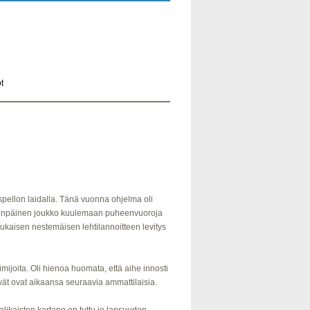
t
spellon laidalla. Tänä vuonna ohjelma oli
ymmenpäinen joukko kuulemaan puheenvuoroja
ukaisen nestemäisen lehtilannoitteen levitys
mijoita. Oli hienoa huomata, että aihe innosti
vät ovat aikaansa seuraavia ammattilaisia.