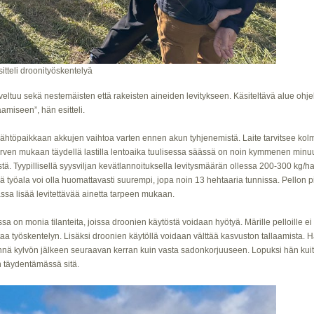
tteli droonityöskentelyä
eltuu sekä nestemäisten että rakeisten aineiden levitykseen. Käsiteltävä alue ohje
amiseen”, hän esitteli.
lähtöpaikkaan akkujen vaihtoa varten ennen akun tyhjenemistä. Laite tarvitsee kolme
ven mukaan täydellä lastilla lentoaika tuulisessa säässä on noin kymmenen minuutt
stä. Tyypillisellä syysviljan kevätlannoituksella levitysmäärän ollessa 200-300 kg/
 työala voi olla huomattavasti suurempi, jopa noin 13 hehtaaria tunnissa. Pellon pin
assa lisää levitettävää ainetta tarpeen mukaan.
on monia tilanteita, joissa droonien käytöstä voidaan hyötyä. Märille pelloille ei t
a työskentelyn. Lisäksi droonien käytöllä voidaan välttää kasvuston tallaamista. Hako
ennä kylvön jälkeen seuraavan kerran kuin vasta sadonkorjuuseen. Lopuksi hän kuitenk
n täydentämässä sitä.