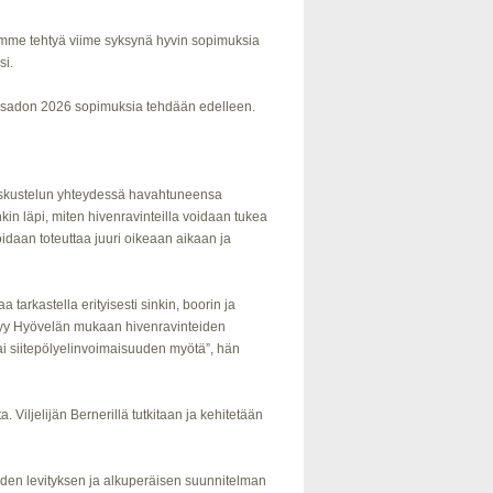
Saimme tehtyä viime syksynä hyvin sopimuksia
si.
s sadon 2026 sopimuksia tehdään edelleen.
eskustelun yhteydessä havahtuneensa
n läpi, miten hivenravinteilla voidaan tukea
voidaan toteuttaa juuri oikeaan aikaan ja
tarkastella erityisesti sinkin, boorin ja
iittyy Hyövelän mukaan hivenravinteiden
tai siitepölyelinvoimaisuuden myötä”, hän
 Viljelijän Bernerillä tutkitaan ja kehitetään
iden levityksen ja alkuperäisen suunnitelman