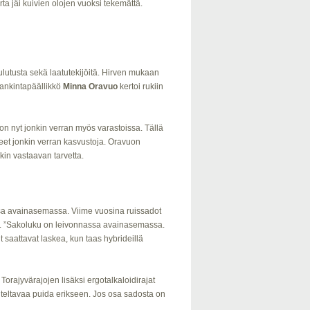
rta jäi kuivien olojen vuoksi tekemättä.
kulutusta sekä laatutekijöitä. Hirven mukaan
hankintapäällikkö
Minna Oravuo
kertoi rukiin
 on nyt jonkin verran myös varastoissa. Tällä
eet jonkin verran kasvustoja. Oravuon
kin vastaavan tarvetta.
nsa avainasemassa. Viime vuosina ruissadot
aan. ”Sakoluku on leivonnassa avainasemassa.
 saattavat laskea, kun taas hybrideillä
Torajyvärajojen lisäksi ergotalkaloidirajat
uositeltavaa puida erikseen. Jos osa sadosta on