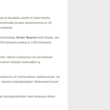
n ja keväällä sateita on tullut todella
sta huolimatta kevään lämpösumma on 28
suhteista.
tilanhoitaja
Verner Nuuros
kertoi tilasta, sen
n 250 hehtaaria peltoa ja 1300 hehtaaria
 kertoi. Hänen mukaansa ruis perustetaan
uroksen mukaan kultivaattori ja
 esikasvina oli monivuotinen apilakasvusto. Se
 veturina telaketjutraktori. Molemmat koneet
män kylvöajankohdan sekä toiveissa olleen