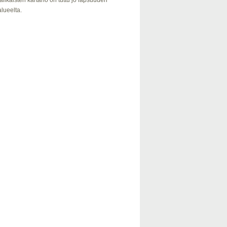
alikaisten kartano on tuttu jo lapsuuden
lueelta.