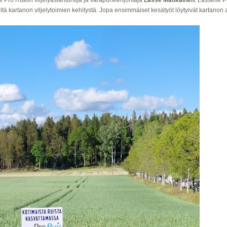
si Pro Rukiin viljelyasiantuntija ja varapuheenjohtaja
Lasse Matikainen
. Lasselle P
tä kartanon viljelytoimien kehitystä. Jopa ensimmäiset kesätyöt löytyivät kartanon a