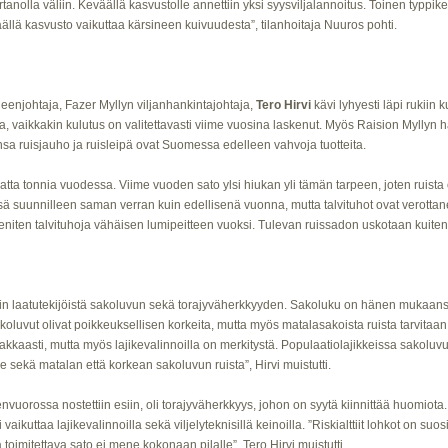
rtanolla väliin. Keväällä kasvustolle annettiin yksi syysviljalannoitus. Toinen typpike
väällä kasvusto vaikuttaa kärsineen kuivuudesta”, tilanhoitaja Nuuros pohti.
eenjohtaja, Fazer Myllyn viljanhankintajohtaja,
Tero Hirvi
kävi lyhyesti läpi rukiin 
, vaikkakin kulutus on valitettavasti viime vuosina laskenut. Myös Raision Myllyn 
ruisjauho ja ruisleipä ovat Suomessa edelleen vahvoja tuotteita.
atta tonnia vuodessa. Viime vuoden sato ylsi hiukan yli tämän tarpeen, joten ruista
sä suunnilleen saman verran kuin edellisenä vuonna, mutta talvituhot ovat verottan
eniten talvituhoja vähäisen lumipeitteen vuoksi. Tulevan ruissadon uskotaan kuiten
kiin laatutekijöistä sakoluvun sekä torajyväherkkyyden. Sakoluku on hänen mukaa
akoluvut olivat poikkeuksellisen korkeita, mutta myös matalasakoista ruista tarvit
kkaasti, mutta myös lajikevalinnoilla on merkitystä. Populaatiolajikkeissa sakoluvut
sekä matalan että korkean sakoluvun ruista”, Hirvi muistutti.
nvuorossa nostettiin esiin, oli torajyväherkkyys, johon on syytä kiinnittää huomiota. 
 vaikuttaa lajikevalinnoilla sekä viljelyteknisillä keinoilla. ”Riskialttiit lohkot on s
oimitettava sato ei mene kokonaan pilalle”, Tero Hirvi muistutti.