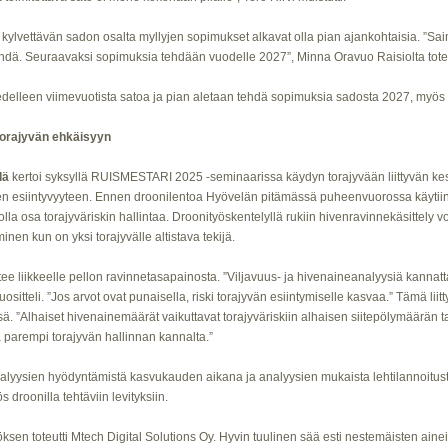
nä kylvettävän sadon osalta myllyjen sopimukset alkavat olla pian ajankohtaisia. ”
ehdä. Seuraavaksi sopimuksia tehdään vuodelle 2027”, Minna Oravuo Raisiolta tote
edelleen viimevuotista satoa ja pian aletaan tehdä sopimuksia sadosta 2027, myö
torajyvän ehkäisyyn
lä
kertoi syksyllä RUISMESTARI 2025 -seminaarissa käydyn torajyvään liittyvän k
en esiintyvyyteen. Ennen droonilentoa Hyövelän pitämässä puheenvuorossa käytiinki
 olla osa torajyväriskin hallintaa. Droonityöskentelyllä rukiin hivenravinnekäsittely 
nen kun on yksi torajyvälle altistava tekijä.
 liikkeelle pellon ravinnetasapainosta. ”Viljavuus- ja hivenaineanalyysiä kannattaa 
ositteli. ”Jos arvot ovat punaisella, riski torajyvän esiintymiselle kasvaa.” Tämä l
ä. ”Alhaiset hivenainemäärät vaikuttavat torajyväriskiin alhaisen siitepölymäärän 
ä parempi torajyvän hallinnan kannalta.”
analyysien hyödyntämistä kasvukauden aikana ja analyysien mukaista lehtilannoitusta.
 droonilla tehtäviin levityksiin.
sen toteutti Mtech Digital Solutions Oy. Hyvin tuulinen sää esti nestemäisten aine