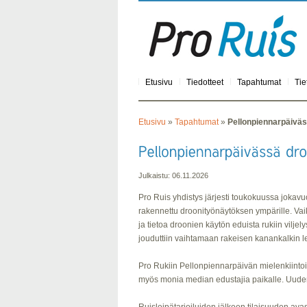
Etusivu
Tiedotteet
Tapahtumat
Tie
Etusivu
»
Tapahtumat
»
Pellonpiennarpäiväss
Julkaistu: 06.11.2026
Pro Ruis yhdistys järjesti toukokuussa jokavu
rakennettu droonityönäytöksen ympärille. Va
ja tietoa droonien käytön eduista rukiin vil
jouduttiin vaihtamaan rakeisen kanankalkin le
Pro Rukiin Pellonpiennarpäivän mielenkiintoine
myös monia median edustajia paikalle. Uuden t