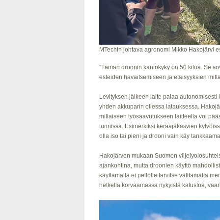
MTechin johtava agronomi Mikko Hakojärvi esi
”Tämän droonin kantokyky on 50 kiloa. Se sov
esteiden havaitsemiseen ja etäisyyksien mitta
Levityksen jälkeen laite palaa autonomisesti 
yhden akkuparin ollessa latauksessa. Hakojär
millaiseen työsaavutukseen laitteella voi pää
tunnissa. Esimerkiksi kerääjäkasvien kylvöissä
olla iso tai pieni ja drooni vain käy tankkaam
Hakojärven mukaan Suomen viljelyolosuhteissa 
ajankohtina, mutta droonien käyttö mahdollista
käyttämällä ei pellolle tarvitse välttämättä m
hetkellä korvaamassa nykyistä kalustoa, vaa