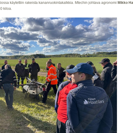
iossa käytettiin rakeista kananruokintakalkkia. Mtechin johtava agronomi
Mikko Ha
0 kiloa.