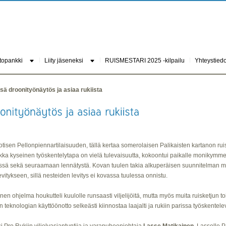
topankki
Liity jäseneksi
RUISMESTARI 2025 -kilpailu
Yhteystiedo
ä droonityönäytös ja asiaa rukiista
otisen Pellonpiennartilaisuuden, tällä kertaa somerolaisen Palikaisten kartanon rui
ikka kyseinen työskentelytapa on vielä tulevaisuutta, kokoontui paikalle monik
jelyssä sekä seuraamaan lennätystä. Kovan tuulen takia alkuperäisen suunnitelman m
vitykseen, sillä nesteiden levitys ei kovassa tuulessa onnistu.
n ohjelma houkutteli kuulolle runsaasti viljelijöitä, mutta myös muita ruisketjun toi
eknologian käyttöönotto selkeästi kiinnostaa laajalti ja rukiin parissa työskentele