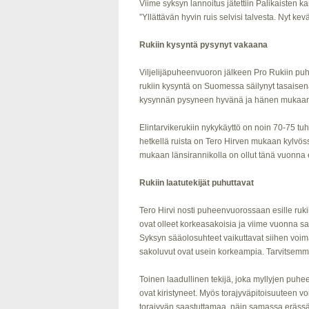
Viime syksyn lannoitus jätettiin Palikaisten ka
”Yllättävän hyvin ruis selvisi talvesta. Nyt ke
Rukiin kysyntä pysynyt vakaana
Viljelijäpuheenvuoron jälkeen Pro Rukiin puh
rukiin kysyntä on Suomessa säilynyt tasaisena
kysynnän pysyneen hyvänä ja hänen mukaansa 
Elintarvikerukiin nykykäyttö on noin 70-75 tuh
hetkellä ruista on Tero Hirven mukaan kylvös
mukaan länsirannikolla on ollut tänä vuonna 
Rukiin laatutekijät puhuttavat
Tero Hirvi nosti puheenvuorossaan esille ru
ovat olleet korkeasakoisia ja viime vuonna s
Syksyn sääolosuhteet vaikuttavat siihen voima
sakoluvut ovat usein korkeampia. Tarvitsemme 
Toinen laadullinen tekijä, joka myllyjen puhee
ovat kiristyneet. Myös torajyväpitoisuuteen voi
torajyvän saastuttamaa, näin samassa erässä t