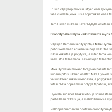
Rukiin viljelysopimuksiin liittyen ensi syksy
tälle vuodelle, eikä uusia sopimuksia enää t
Tero Hirven mukaan Fazer Myllylle ostetaan 
Droonityöskentelyllä vaikuttavuutta myös 
Viljelijän Bernerin kehitysjohtaja
Mika Hyöve
pohdiskelemaan erilaisia keinoja vaikuttaa s
rukiin kukintaa ja pölytystä, ja miten tämä voi
kasvustoa tallaamatta. Kasvustojen tallaantumi
Mika Hyövelän mukaan torajyvän hallinta lähtee
kuparin pitoisuuksien osalta”, Mika Hyövelä su
vaikutukseen rukiin kukinnassa ja pölytyksess
totesi. ”Mitä nopeammin pölytys tapahtuu, sit
Hyövelä suositteli lisäksi lehti- ja soluneste
parhaillaan ratkaisuja ja mahdollisuuksia myös
Pellonpiennarpäivän odotetun droonityönäytök