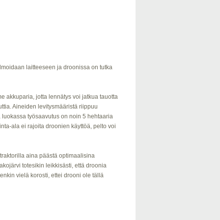
lmoidaan laitteeseen ja droonissa on tutka
 akkuparia, jotta lennätys voi jatkua tauotta
ia. Aineiden levitysmääristä riippuu
ha luokassa työsaavutus on noin 5 hehtaaria
ta-ala ei rajoita droonien käyttöä, pelto voi
raktorilla aina päästä optimaalisina
järvi totesikin leikkisästi, että droonia
in vielä korosti, ettei drooni ole tällä