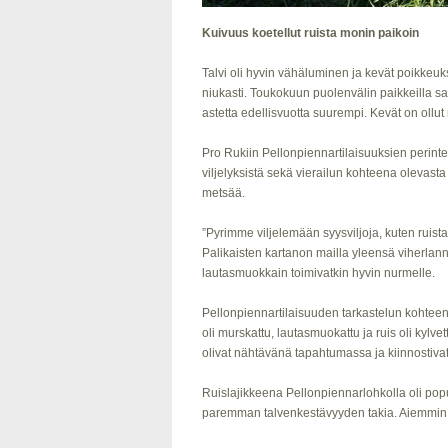
Kuivuus koetellut ruista monin paikoin
Talvi oli hyvin vähäluminen ja kevät poikkeuks
niukasti. Toukokuun puolenvälin paikkeilla s
astetta edellisvuotta suurempi. Kevät on ollu
Pro Rukiin Pellonpiennartilaisuuksien perintei
viljelyksistä sekä vierailun kohteena olevasta
metsää.
”Pyrimme viljelemään syysviljoja, kuten ruis
Palikaisten kartanon mailla yleensä viherlann
lautasmuokkain toimivatkin hyvin nurmelle.
Pellonpiennartilaisuuden tarkastelun kohteena
oli murskattu, lautasmuokattu ja ruis oli kyl
olivat nähtävänä tapahtumassa ja kiinnostivat
Ruislajikkeena Pellonpiennarlohkolla oli po
paremman talvenkestävyyden takia. Aiemmin kä