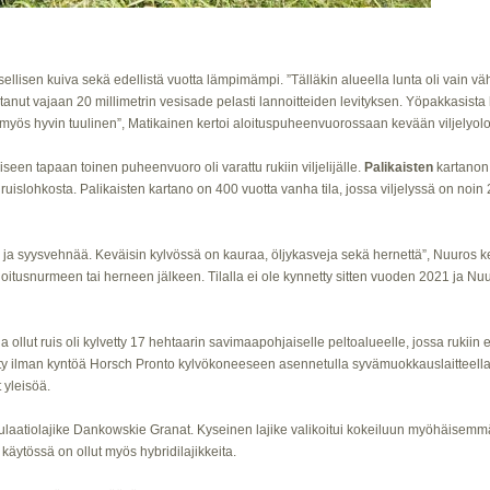
ellisen kuiva sekä edellistä vuotta lämpimämpi. ”Tälläkin alueella lunta oli vain vähä
atanut vajaan 20 millimetrin vesisade pelasti lannoitteiden levityksen. Yöpakkasi
t myös hyvin tuulinen”, Matikainen kertoi aloituspuheenvuorossaan kevään viljelyolo
seen tapaan toinen puheenvuoro oli varattu rukiin viljelijälle.
Palikaisten
kartanon 
 ruislohkosta. Palikaisten kartano on 400 vuotta vanha tila, jossa viljelyssä on noi
ta ja syysvehnää. Keväisin kylvössä on kauraa, öljykasveja sekä hernettä”, Nuuros
oitusnurmeen tai herneen jälkeen. Tilalla ei ole kynnetty sitten vuoden 2021 ja Nu
 ollut ruis oli kylvetty 17 hehtaarin savimaapohjaiselle peltoalueelle, jossa rukiin
vetty ilman kyntöä Horsch Pronto kylvökoneeseen asennetulla syvämuokkauslaitteella
 yleisöä.
pulaatiolajike Dankowskie Granat. Kyseinen lajike valikoitui kokeiluun myöhäisem
ytössä on ollut myös hybridilajikkeita.