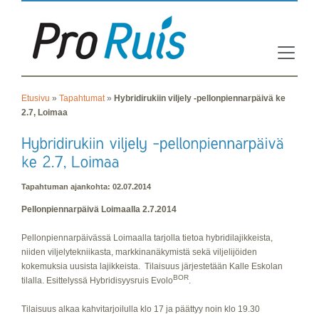
Etusivu
»
Tapahtumat
»
Hybridirukiin viljely -pellonpiennarpäivä ke
2.7, Loimaa
Tapahtuman ajankohta: 02.07.2014
Pellonpiennarpäivä Loimaalla 2.7.2014
Pellonpiennarpäivässä Loimaalla tarjolla tietoa hybridilajikkeista,
niiden viljelytekniikasta, markkinanäkymistä sekä viljelijöiden
kokemuksia uusista lajikkeista. Tilaisuus järjestetään Kalle Eskolan
BOR
tilalla. Esittelyssä Hybridisyysruis Evolo
.
Tilaisuus alkaa kahvitarjoilulla klo 17 ja päättyy noin klo 19.30