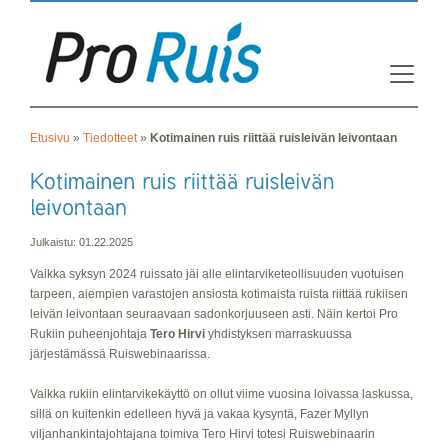
Etusivu
»
Tiedotteet
»
Kotimainen ruis riittää ruisleivän leivontaan
Julkaistu: 01.22.2025
Vaikka syksyn 2024 ruissato jäi alle elintarviketeollisuuden vuotuisen
tarpeen, aiempien varastojen ansiosta kotimaista ruista riittää rukiisen
leivän leivontaan seuraavaan sadonkorjuuseen asti. Näin kertoi Pro
Rukiin puheenjohtaja
Tero Hirvi
yhdistyksen marraskuussa
järjestämässä Ruiswebinaarissa.
Vaikka rukiin elintarvikekäyttö on ollut viime vuosina loivassa laskussa,
sillä on kuitenkin edelleen hyvä ja vakaa kysyntä, Fazer Myllyn
viljanhankintajohtajana toimiva Tero Hirvi totesi Ruiswebinaarin