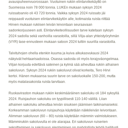
avauspuheenvuorossaan. Vuotuinen rukiin elintarvikekäyttö on
Suomessa noin 78 000 tonnia. LUKEn mukaan syksyn 2024
ruissatoarvio oli 43 720 tonnia. Vaikka syksyn 2024 ruissato jäi
reippaasti vuotuisen elintarvikekäytön alle, kotimaista ruista riittää
Hirven mukaan rukiisen leivän leivontaan seuraavaan
sadonkorjuuseen asti. Elintarviketeollisuuden tarve katetaan syksyn
2024 sadolla sekä vanhoilla varastoilla, sillä Vilja-alan yhteistyöryhmän
(VYR) tase-ennusteen mukaan satoon 2024 tultiin suurilla varastoilla.
Talvituhojen ohella etenkin kuuma ja kuiva alkukasvukausi 2024
näkyivät hehtaarisadoissa. Osassa sadosta oli myös torajyväongelmaa.
Viljan korjuuta edeltävä sateinen ja kylmä sää aiheuttaa rukiin alhaisen
sakoluvun. Syksyn 2024 rukiin sakoluvut olivat korkeita, Tero Hirvi
kertoi. Hänen mukaansa suurin tarve on sakoluokalle 150-200, mutta
myös matalasakoista ruista tarvitaan.
Ruokaviraston mukaan rukiin keskimääräinen sakoluku oli 184 syksyllä
2024. Ruisjauhon sakoluku on tyypillisesti 110-140 välillä. Liian
alhainen sakoluku aiheuttaa leivän sisuksen jäämisen taikinamaiseksi.
Korkeamman sakoluvun ruisjauhoja käytetään näkkileivän leivontaan.
Alimman sakoluvun (60 – 80) ruista käytetään mämmin valmistukseen.
Mämmirukiin sakoluvulla ei ole alarajaa. Eri sakoluvun ruiserien
sekoittaminen ja sakoluvun alentaminen on mahdollista tehdä hallitusti