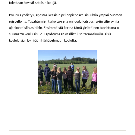
toivotaan kovasti sateisia kelejä.
Pro Ruis yhdistys järjestää kesäisin pellonpiennartilaisuuksia ympäri Suomen
ruispelloilla. Tapahtumien tarkoituksena on luoda katsaus rukiin viljelyyn ja
ajankohtaisiin asioihin. Ensimmäistä kertaa tämä yksittäinen tapahtuma oli
suunnattu koululaisille. Tapahtumaan osallistui seitsemäsluokkalaisia
koululaisia Hyvinkään Härkävehmaan koululta.