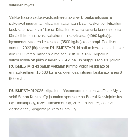
sateiden myötä.
Vaikka haastavat kasvuolosuhteet näkyivät kilpailusadoissa ja
pakottivat muutaman kilpailijan jättämään kisan kesken, oli kilpailun
keskisato hyvä, 6757 kg/ha. Kilpailun kovasta tasosta kertoo se, että
tämä oli huomattavasti valtakunnan keskisatoa (4090 kg/ha) ja
kymmenen vuoden keskisatoa (3500 kg/ha) korkeampi. Edellisen
vuonna 2022 järjestetyn RUISMESTARI -kilpailun keskisato oli hiukan
alle 6500 kg/ha. Kahden viimeisen RUISMESTARI -kilpailun
satotasoissa on jääty vuoden 2019 kilpailun huippusadoista, jolloin
RUISMESTARI -kilpailun voittajan Kimmo Polon keskisato oli
ennätyksellinen 10 633 kg ja kaikkien osallistujien keskisato lähes 8
600 kg/ha.
RUISMESTARI 2025 -kilpailun pääsponsoreina toimivat Fazer Mylly
sekä Seppo Kuisma Oy ja muina sponsoreina Boreal Kasvinjalostus
Oy, Hankkija Oy, KWS, Tilasiemen Oy, Viljelijän Berner, Corteva
Agriscience, Syngenta ja Yara Suomi Oy.