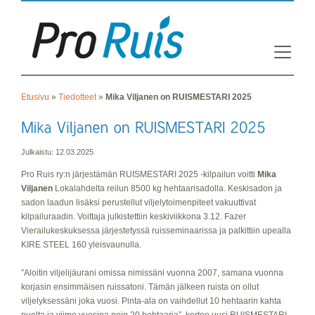
Etusivu
»
Tiedotteet
»
Mika Viljanen on RUISMESTARI 2025
Julkaistu: 12.03.2025
Pro Ruis ry:n järjestämän RUISMESTARI 2025 -kilpailun voitti
Mika
Viljanen
Lokalahdelta reilun 8500 kg hehtaarisadolla. Keskisadon ja
sadon laadun lisäksi perustellut viljelytoimenpiteet vakuuttivat
kilpailuraadin. Voittaja julkistettiin keskiviikkona 3.12. Fazer
Vierailukeskuksessa järjestetyssä ruisseminaarissa ja palkittiin upealla
KIRE STEEL 160 yleisvaunulla.
”Aloitin viljelijäurani omissa nimissäni vuonna 2007, samana vuonna
korjasin ensimmäisen ruissatoni. Tämän jälkeen ruista on ollut
viljelyksessäni joka vuosi. Pinta-ala on vaihdellut 10 hehtaarin kahta