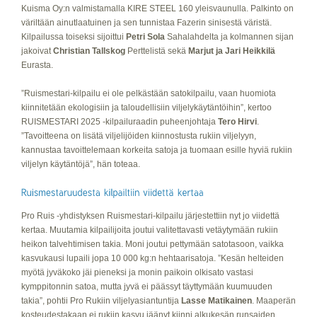
Kuisma Oy:n valmistamalla KIRE STEEL 160 yleisvaunulla. Palkinto on
väriltään ainutlaatuinen ja sen tunnistaa Fazerin sinisestä väristä.
Kilpailussa toiseksi sijoittui
Petri Sola
Sahalahdelta ja kolmannen sijan
jakoivat
Christian Tallskog
Perttelistä sekä
Marjut ja Jari Heikkilä
Eurasta.
”Ruismestari-kilpailu ei ole pelkästään satokilpailu, vaan huomiota
kiinnitetään ekologisiin ja taloudellisiin viljelykäytäntöihin”, kertoo
RUISMESTARI 2025 -kilpailuraadin puheenjohtaja
Tero Hirvi
.
”Tavoitteena on lisätä viljelijöiden kiinnostusta rukiin viljelyyn,
kannustaa tavoittelemaan korkeita satoja ja tuomaan esille hyviä rukiin
viljelyn käytäntöjä”, hän toteaa.
Pro Ruis -yhdistyksen Ruismestari-kilpailu järjestettiin nyt jo viidettä
kertaa. Muutamia kilpailijoita joutui valitettavasti vetäytymään rukiin
heikon talvehtimisen takia. Moni joutui pettymään satotasoon, vaikka
kasvukausi lupaili jopa 10 000 kg:n hehtaarisatoja. ”Kesän helteiden
myötä jyväkoko jäi pieneksi ja monin paikoin olkisato vastasi
kymppitonnin satoa, mutta jyvä ei päässyt täyttymään kuumuuden
takia”, pohtii Pro Rukiin viljelyasiantuntija
Lasse Matikainen
. Maaperän
kosteudestakaan ei rukiin kasvu jäänyt kiinni alkukesän runsaiden