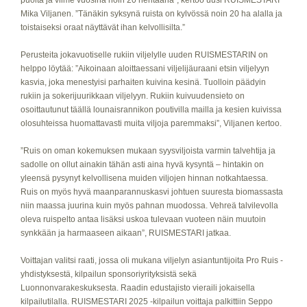
puolta ja viime vuosina noin 20 hehtaaria”, kertoo uusi RUISMESTARI
Mika Viljanen. ”Tänäkin syksynä ruista on kylvössä noin 20 ha alalla ja
toistaiseksi oraat näyttävät ihan kelvollisilta.”
Perusteita jokavuotiselle rukiin viljelylle uuden RUISMESTARIN on
helppo löytää: ”Aikoinaan aloittaessani viljelijäuraani etsin viljelyyn
kasvia, joka menestyisi parhaiten kuivina kesinä. Tuolloin päädyin
rukiin ja sokerijuurikkaan viljelyyn. Rukiin kuivuudensieto on
osoittautunut täällä lounaisrannikon poutivilla mailla ja kesien kuivissa
olosuhteissa huomattavasti muita viljoja paremmaksi”, Viljanen kertoo.
”Ruis on oman kokemuksen mukaan syysviljoista varmin talvehtija ja
sadolle on ollut ainakin tähän asti aina hyvä kysyntä – hintakin on
yleensä pysynyt kelvollisena muiden viljojen hinnan notkahtaessa.
Ruis on myös hyvä maanparannuskasvi johtuen suuresta biomassasta
niin maassa juurina kuin myös pahnan muodossa. Vehreä talvilevolla
oleva ruispelto antaa lisäksi uskoa tulevaan vuoteen näin muutoin
synkkään ja harmaaseen aikaan”, RUISMESTARI jatkaa.
Voittajan valitsi raati, jossa oli mukana viljelyn asiantuntijoita Pro Ruis -
yhdistyksestä, kilpailun sponsoriyrityksistä sekä
Luonnonvarakeskuksesta. Raadin edustajisto vieraili jokaisella
kilpailutilalla. RUISMESTARI 2025 -kilpailun voittaja palkittiin Seppo