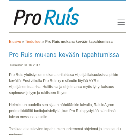
Etusivu
»
Tiedotteet
»
Pro Ruis mukana kevään tapahtumissa
Julkaistu: 01.16.2017
Pro Ruis yhdistys on mukana erilaisissa viljelijätilaisuuksissa pitkin
kevättä. Ensi viikolla Pro Ruis ry:n ständin löytää VYR:n
viljelijäseminaarista Huittisista ja ohjelmassa myös lyhyt katsaus
sopimusviljelyyn ja rukiiseen liittyen.
Helmikuun puolella sen sijaan nähdäänkin laivalla, RaisioAgron
perinteikkäällä tuottajaristeilyllä, kun Pro Ruis pystyttää ständinsä
laivan messusosastolle.
Tsekkaa alta tulevien tapahtumien tarkemmat ohjelmat ja ilmoittaudu