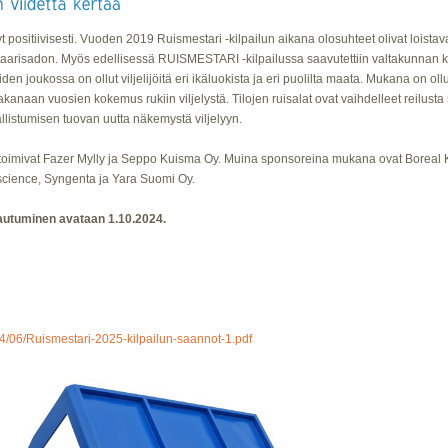
t positiivisesti. Vuoden 2019 Ruismestari -kilpailun aikana olosuhteet olivat loistava
 hehtaarisadon. Myös edellisessä RUISMESTARI -kilpailussa saavutettiin valtakunnan
den joukossa on ollut viljelijöitä eri ikäluokista ja eri puolilta maata. Mukana on ollut k
kanaan vuosien kokemus rukiin viljelystä. Tilojen ruisalat ovat vaihdelleet reilusta 
allistumisen tuovan uutta näkemystä viljelyyn.
toimivat Fazer Mylly ja Seppo Kuisma Oy. Muina sponsoreina mukana ovat Boreal K
iscience, Syngenta ja Yara Suomi Oy.
tautuminen avataan 1.10.2024.
24/06/Ruismestari-2025-kilpailun-saannot-1.pdf