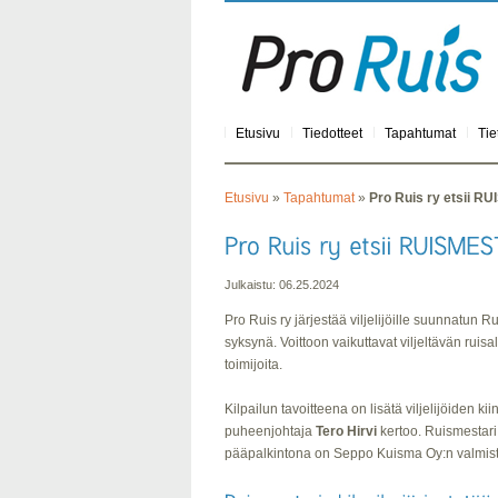
Etusivu
Tiedotteet
Tapahtumat
Tie
Etusivu
»
Tapahtumat
»
Pro Ruis ry etsii R
Julkaistu: 06.25.2024
Pro Ruis ry järjestää viljelijöille suunnatun 
syksynä. Voittoon vaikuttavat viljeltävän ruisa
toimijoita.
Kilpailun tavoitteena on lisätä viljelijöiden ki
puheenjohtaja
Tero Hirvi
kertoo. Ruismestari 
pääpalkintona on Seppo Kuisma Oy:n valmis