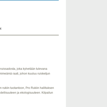
t
a ruissadosta, joka kylvetään tulevana
:n nimeämä raati, johon kuuluu ruisketjun
sen rukiin tuotantoon, Pro Rukiin hallituksen
udellisuuteen ja ekologisuuteen. Kilpailun