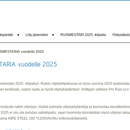
topankki
Liity jäseneksi
RUISMESTARI 2025 -kilpailu
Yhteystiedo
UISMESTARIA vuodelle 2025
Ruismestari 2025 -kilpailun. Rukiin viljelykilpailussa on kyse vuonna 2025 puitavast
lan keskisato, sadon laatu ja hyvät viljelykäytänteet. Voittajan valitsee Pro Ruis ry
innostusta rukiin viljelyyn, löytää parhaita viljelykäytäntöjä ja kannustaa tavoitteelli
2025 ei siis ole puhdas satokilpailu, vaan huomiota kiinnitetään myös viljelyn talo
tama KIRE STEEL 160 YLEISVAUNU erikoisvärityksellä.