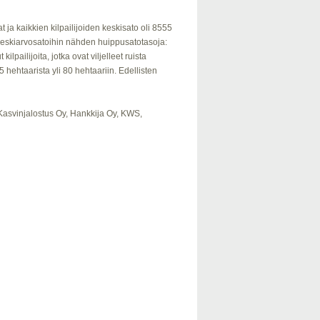
t ja kaikkien kilpailijoiden keskisato oli 8555
 keskiarvosatoihin nähden huippusatotasoja:
ilpailijoita, jotka ovat viljelleet ruista
5 hehtaarista yli 80 hehtaariin. Edellisten
asvinjalostus Oy, Hankkija Oy, KWS,