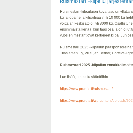
Ruismestari -kilpailujen kova taso on yllättäny
kg ja jopa neljä kilpailijaa ylitti 10 000 kg
voittajan keskisato oli yli 8000 kg. Osallistunei
ensimmäistä kertaa, kun taas osalla on ollut ta
vuosien mestarit ovat kertoneet kilpailuun os
Ruismestari 2025 -kilpailun pääsponsoreina 
Tilasiemen Oy, Viljelijän Berner, Corteva Agr
Ruismestari 2025 -kilpailun ennakkoilmoit
Lue lisää ja tutustu sääntöihin
https://www.proruis.fi/ruismestari/
https://www.proruis.fi/wp-content/uploads/20