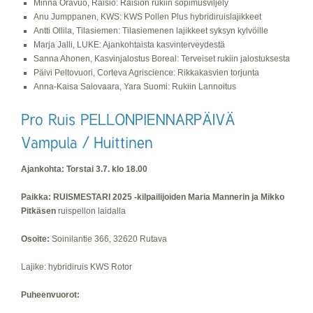
Minna Oravuo, Raisio: Raision rukiin sopimusviljely
Anu Jumppanen, KWS:
KWS Pollen Plus hybridiruislajikkeet
Antti Ollila, Tilasiemen: Tilasiemenen lajikkeet syksyn kylvöille
Marja Jalli, LUKE: Ajankohtaista kasvinterveydestä
Sanna Ahonen, Kasvinjalostus Boreal: Terveiset rukiin jalostuksesta
Päivi Peltovuori, Corteva Agriscience: Rikkakasvien torjunta
Anna-Kaisa Salovaara, Yara Suomi: Rukiin Lannoitus
Ajankohta: Torstai 3.7. klo 18.00
Paikka: RUISMESTARI 2025 -kilpailijoiden Maria Mannerin ja Mikko
Pitkäsen
ruispellon laidalla
Osoite:
Soinilantie 366, 32620 Rutava
Lajike: hybridiruis KWS Rotor
Puheenvuorot: