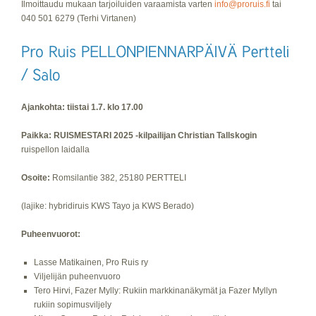
Ilmoittaudu mukaan tarjoiluiden varaamista varten
info@proruis.fi
tai
040 501 6279 (Terhi Virtanen)
Ajankohta: tiistai 1.7. klo 17.00
Paikka: RUISMESTARI 2025 -kilpailijan Christian Tallskogin
ruispellon laidalla
Osoite:
Romsilantie 382, 25180 PERTTELI
(lajike: hybridiruis KWS Tayo ja KWS Berado)
Puheenvuorot:
Lasse Matikainen, Pro Ruis ry
Viljelijän puheenvuoro
Tero Hirvi, Fazer Mylly: Rukiin markkinanäkymät ja Fazer Myllyn
rukiin sopimusviljely