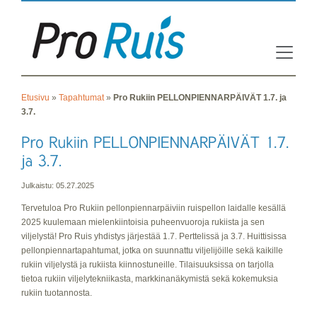
Etusivu
»
Tapahtumat
»
Pro Rukiin PELLONPIENNARPÄIVÄT 1.7. ja
3.7.
Julkaistu: 05.27.2025
Tervetuloa Pro Rukiin pellonpiennarpäiviin ruispellon laidalle kesällä
2025 kuulemaan mielenkiintoisia puheenvuoroja rukiista ja sen
viljelystä! Pro Ruis yhdistys järjestää 1.7. Perttelissä ja 3.7. Huittisissa
pellonpiennartapahtumat, jotka on suunnattu viljelijöille sekä kaikille
rukiin viljelystä ja rukiista kiinnostuneille. Tilaisuuksissa on tarjolla
tietoa rukiin viljelytekniikasta, markkinanäkymistä sekä kokemuksia
rukiin tuotannosta.