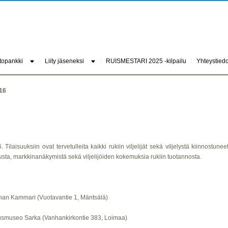
topankki
Liity jäseneksi
RUISMESTARI 2025 -kilpailu
Yhteystiedo
016
 Tilaisuuksiin ovat tervetulleita kaikki rukiin viljelijät sekä viljelystä kiinnostuneet
jelusta, markkinanäkymistä sekä viljelijöiden kokemuksia rukiin tuotannosta.
nan Kammari (Vuotavantie 1, Mäntsälä)
usmuseo Sarka (Vanhankirkontie 383, Loimaa)