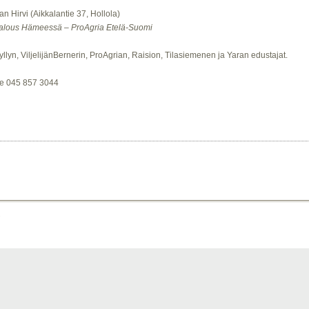
an Hirvi (Aikkalantie 37, Hollola)
talous Hämeessä – ProAgria Etelä-Suomi
yllyn, ViljelijänBernerin, ProAgrian, Raision, Tilasiemenen ja Yaran edustajat.
tse 045 857 3044
.