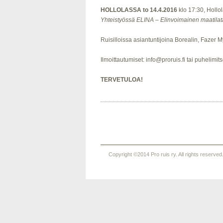
HOLLOLASSA to 14.4.2016
klo 17:30, Hollol
Yhteistyössä ELINA – Elinvoimainen maatila
Ruisilloissa asiantuntijoina Borealin, Fazer M
Ilmoittautumiset: info@proruis.fi tai puhelimi
TERVETULOA!
Copyright ©2014 Pro ruis ry. All rights reserved