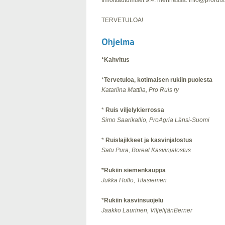
Ilmoittautumiset 9.4. mennessä: info@proruis.
TERVETULOA!
*Kahvitus
*
Tervetuloa, kotimaisen rukiin puolesta
Katariina Mattila, Pro Ruis ry
*
Ruis viljelykierrossa
Simo Saarikallio, ProAgria Länsi-Suomi
*
Ruislajikkeet ja kasvinjalostus
Satu Pura
,
Boreal Kasvinjalostus
*Rukiin siemenkauppa
Jukka Hollo, Tilasiemen
*
Rukiin kasvinsuojelu
Jaakko Laurinen, ViljelijänBerner