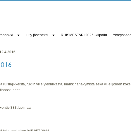
topankki
Liity jäseneksi
RUISMESTARI 2025 -kilpailu
Yhteystiedo
 12.4.2016
oa ruislajikkeista, rukiin viljelytekniikasta, markkinanäkymistä sekä viljelijöiden koke
 kiinnostuneet.
kontie 383, Loimaa