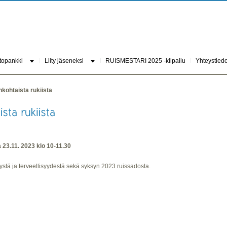
topankki
Liity jäseneksi
RUISMESTARI 2025 -kilpailu
Yhteystiedo
kohtaista rukiista
 23.11. 2023 klo 10-11.30
lystä ja terveellisyydestä sekä syksyn 2023 ruissadosta.