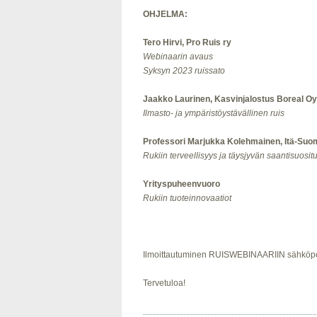
OHJELMA:
Tero Hirvi, Pro Ruis ry
Webinaarin avaus
Syksyn 2023 ruissato
Jaakko Laurinen, Kasvinjalostus Boreal Oy
Ilmasto- ja ympäristöystävällinen ruis
Professori Marjukka Kolehmainen, Itä-Suo
Rukiin terveellisyys ja täysjyvän saantisuosit
Yrityspuheenvuoro
Rukiin tuoteinnovaatiot
Ilmoittautuminen RUISWEBINAARIIN sähköpo
Tervetuloa!