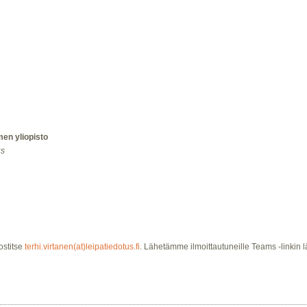
men yliopisto
us
stitse
terhi.virtanen(at)leipatiedotus.fi
. Lähetämme ilmoittautuneille Teams -linkin