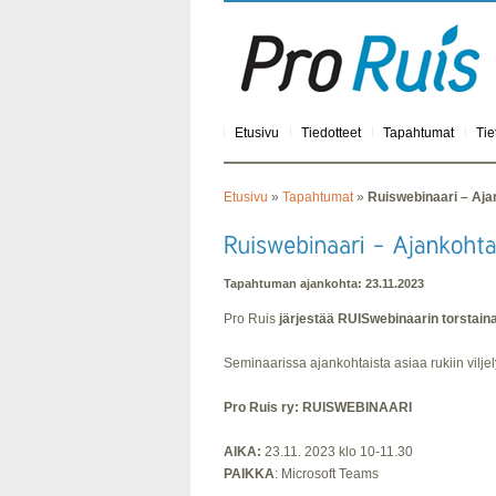
Etusivu
Tiedotteet
Tapahtumat
Tie
Etusivu
»
Tapahtumat
»
Ruiswebinaari – Ajan
Tapahtuman ajankohta: 23.11.2023
Pro Ruis
järjestää RUISwebinaarin torstaina
Seminaarissa ajankohtaista asiaa rukiin vilje
Pro Ruis ry: RUISWEBINAARI
AIKA:
23.11. 2023 klo 10-11.30
PAIKKA
: Microsoft Teams