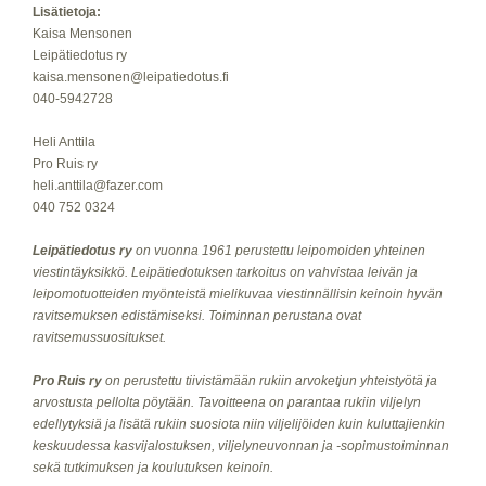
Lisätietoja:
Kaisa Mensonen
Leipätiedotus ry
kaisa.mensonen@leipatiedotus.fi
040-5942728
Heli Anttila
Pro Ruis ry
heli.anttila@fazer.com
040 752 0324
Leipätiedotus ry
on vuonna 1961 perustettu leipomoiden yhteinen
viestintäyksikkö. Leipätiedotuksen tarkoitus on vahvistaa leivän ja
leipomotuotteiden myönteistä mielikuvaa viestinnällisin keinoin hyvän
ravitsemuksen edistämiseksi. Toiminnan perustana ovat
ravitsemussuositukset.
Pro Ruis ry
on perustettu tiivistämään rukiin arvoketjun yhteistyötä ja
arvostusta pellolta pöytään. Tavoitteena on parantaa rukiin viljelyn
edellytyksiä ja lisätä rukiin suosiota niin viljelijöiden kuin kuluttajienkin
keskuudessa kasvijalostuksen, viljelyneuvonnan ja -sopimustoiminnan
sekä tutkimuksen ja koulutuksen keinoin.