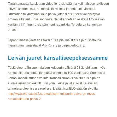
Tapahtumassa ikuistetaan videolle ruisleipään ja kotimaiseen rukiiseen
liittyviä kokemuksia, näkemyksiä, visioita ja herkutteluvinkkejä.
Ruistarinoita kuvataan koko päivä, joten tilaisuuteen voi pistäytyä
omaan aikatauluunsa sopivasti. Ne tallennetaan osaksi ELO-säätiön
keräämää #minunruisleipäni -tarinapankkia. Tervetuloa kertomaan
omasi!
Tapahtumassa jaetaan lisäksi ruisleipiä, maistiaisia ja ruistietoutta.
Tapahtuman järjestävät Pro Ruis ry ja Leipätiedotus ry.
Tästä eteenpäin suomalaisen kulttuurin päivänä 28.2. juhlitaan myös
ruokakulttuuria, jonka tärkeästä asemasta 100 vuotiaassa Suomessa
kertoo kansallisruoan valinta. Kansallisruoaksi valittu ruisleipä on
suomalaisen ruokakulttuurin ydin. Leipä ja viljat ovat Kalevalan
tarinoissa oleellisessa roolissa. Lisää tästä ELO-säätiön sivuilta:
http://www.elo-saatio.fi/suomalaisen-kulttuurin-paiva-on-myos-
ruokakulttuurin-paiva-2