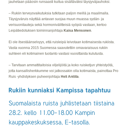
jauhetaan pääosin runsaasti kuitua sisältäväksi täysjyväjauhoksi.
– Rukiin terveysvaikutuksia tutkitaan paljon meillä ja maailmalla.
Täysjyväruis näyttää antavan suojaa muun muassa sydän- ja
verisuonitauteja sekä hormonivälitteisiä syöpiä vastaan, kertoo
Leipätiedotuksen toiminnanjohtaja
Kaisa Mensonen
.
Ei ole itsestäänselvyys, että ruisleipä leivotaan kotimaisesta rukiista.
Vasta vuonna 2015 Suomessa saavutettiin omavaraisuus rukiin
suhteen eli kotimainen tuotanto vastasi vuosittaista kulutusta.
– Tarvitaan ammattitaitoisia viljelijöitä ja koko ruisketjun yhteistyötä,
jotta kansallisherkkumme voi jatkossakin olla kotimaista, painottaa Pro
Ruis -yhdistyksen puheenjohtaja
Heli Anttila
.