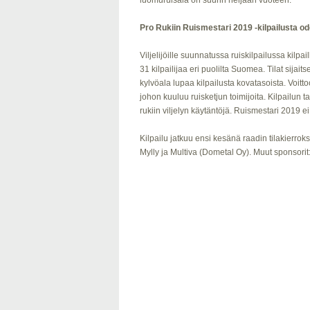
luomuruisala on suurin neljään vuoteen.
Pro Rukiin Ruismestari 2019 -kilpailusta o
Viljelijöille suunnatussa ruiskilpailussa kilp
31 kilpailijaa eri puolilta Suomea. Tilat sij
kylvöala lupaa kilpailusta kovatasoista. Voitto
johon kuuluu ruisketjun toimijoita. Kilpailun t
rukiin viljelyn käytäntöjä. Ruismestari 2019 e
Kilpailu jatkuu ensi kesänä raadin tilakierrok
Mylly ja Multiva (Dometal Oy). Muut sponsorit