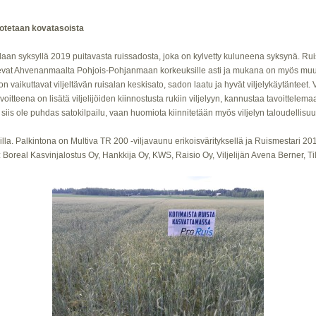
dotetaan kovatasoista
aillaan syksyllä 2019 puitavasta ruissadosta, joka on kylvetty kuluneena syksynä. R
aitsevat Ahvenanmaalta Pohjois-Pohjanmaan korkeuksille asti ja mukana on myös muut
on vaikuttavat viljeltävän ruisalan keskisato, sadon laatu ja hyvät viljelykäytänteet.
avoitteena on lisätä viljelijöiden kiinnostusta rukiin viljelyyn, kannustaa tavoittelem
i siis ole puhdas satokilpailu, vaan huomiota kiinnitetään myös viljelyn taloudellisu
silla. Palkintona on Multiva TR 200 -viljavaunu erikoisvärityksellä ja Ruismestari 2
: Boreal Kasvinjalostus Oy, Hankkija Oy, KWS, Raisio Oy, Viljelijän Avena Berner, 