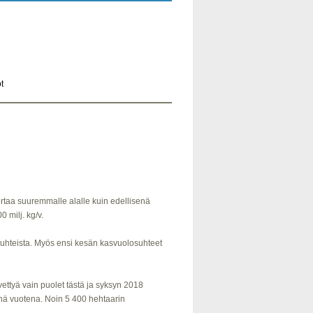
t
ertaa suuremmalle alalle kuin edellisenä
 milj. kg/v.
osuhteista. Myös ensi kesän kasvuolosuhteet
ettyä vain puolet tästä ja syksyn 2018
senä vuotena. Noin 5 400 hehtaarin