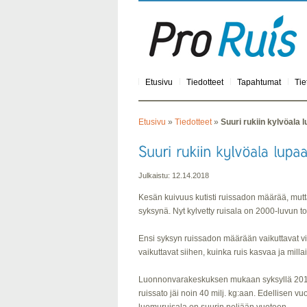
Etusivu
Tiedotteet
Tapahtumat
Tie
Etusivu
»
Tiedotteet
»
Suuri rukiin kylvöala 
Julkaistu: 12.14.2018
Kesän kuivuus kutisti ruissadon määrää, mutta
syksynä. Nyt kylvetty ruisala on 2000-luvun to
Ensi syksyn ruissadon määrään vaikuttavat vie
vaikuttavat siihen, kuinka ruis kasvaa ja mill
Luonnonvarakeskuksen mukaan syksyllä 2018 ruk
ruissato jäi noin 40 milj. kg:aan. Edellisen v