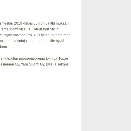
uismestari 2019 -kilpailuun on valittu mukaan
ama luomuviljelijä. Toteutunut rukiin
 Voittajan valitsee Pro Ruis ry:n nimeämä raati,
aan korkeita satoja ja tuomaan esille hyviä
uteen.
019 -kilpailun pääsponsoreina toimivat Fazer
Tilasiemen Oy, Yara Suomi Oy, BKT ja Teknos.