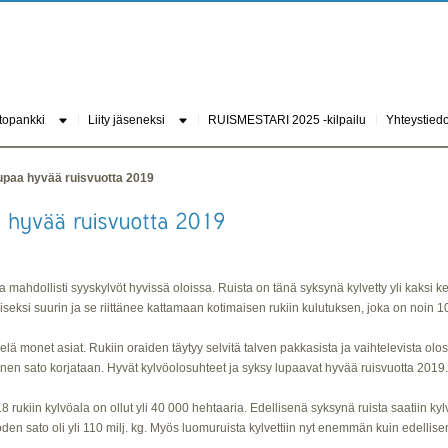
topankki
Liity jäseneksi
RUISMESTARI 2025 -kilpailu
Yhteystiedo
lupaa hyvää ruisvuotta 2019
 mahdollisti syyskylvöt hyvissä oloissa. Ruista on tänä syksynä kylvetty yli kaksi k
iseksi suurin ja se riittänee kattamaan kotimaisen rukiin kulutuksen, joka on noin 100
lä monet asiat. Rukiin oraiden täytyy selvitä talven pakkasista ja vaihtelevista ol
ainen sato korjataan. Hyvät kylvöolosuhteet ja syksy lupaavat hyvää ruisvuotta 2019.
iin kylvöala on ollut yli 40 000 hehtaaria. Edellisenä syksynä ruista saatiin kylv
uoden sato oli yli 110 milj. kg. Myös luomuruista kylvettiin nyt enemmän kuin edelli