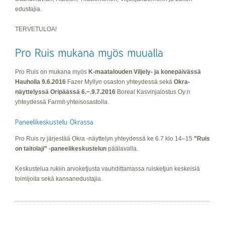
edustajia.
TERVETULOA!
Pro Ruis on mukana myös
K-maatalouden Viljely- ja konepäivässä
Hauholla 9.6.2016
Fazer Myllyn osaston yhteydessä sekä
Okra-
näyttelyssä Oripäässä 6.−.9.7.2016
Boreal Kasvinjalostus Oy:n
yhteydessä Farmit-yhteisosastolla.
Pro Ruis ry järjestää Okra -näyttelyn yhteydessä ke 6.7 klo 14–15
”Ruis
on taitolaji” -paneelikeskustelun
päälavalla.
Keskustelua rukiin arvoketjusta vauhdittamassa ruisketjun keskeisiä
toimijoita sekä kansanedustajia.