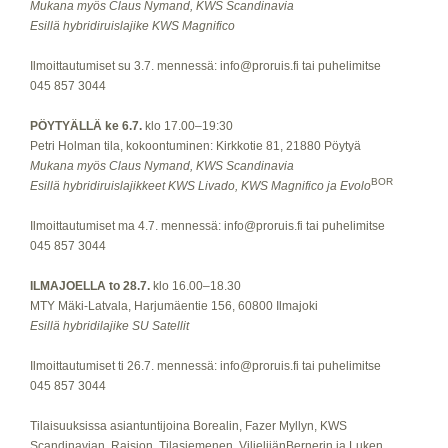
Mukana myös Claus Nymand, KWS Scandinavia
Esillä hybridiruislajike KWS Magnifico
Ilmoittautumiset su 3.7. mennessä: info@proruis.fi tai puhelimitse
045 857 3044
PÖYTYÄLLÄ ke 6.7.
klo 17.00–19:30
Petri Holman tila, kokoontuminen: Kirkkotie 81, 21880 Pöytyä
Mukana myös Claus Nymand, KWS Scandinavia
BOR
Esillä hybridiruislajikkeet KWS Livado, KWS Magnifico ja Evolo
Ilmoittautumiset ma 4.7. mennessä: info@proruis.fi tai puhelimitse
045 857 3044
ILMAJOELLA to 28.7.
klo 16.00–18.30
MTY Mäki-Latvala, Harjumäentie 156, 60800 Ilmajoki
Esillä hybridilajike SU Satellit
Ilmoittautumiset ti 26.7. mennessä: info@proruis.fi tai puhelimitse
045 857 3044
Tilaisuuksissa asiantuntijoina Borealin, Fazer Myllyn, KWS
Scandinavian, Raision, Tilasiemenen, ViljelijänBernerin ja Luken